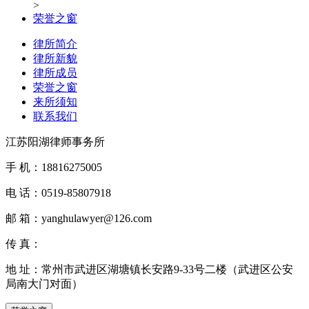
>
荣誉之窗
律所简介
律所新貌
律所成员
荣誉之窗
来所须知
联系我们
江苏阳湖律师事务所
手 机：
18816275005
电 话：
0519-85807918
邮 箱：
yanghulawyer@126.com
传 真：
地 址：
常州市武进区湖塘镇长安路9-33号二楼（武进区公安
局南大门对面）