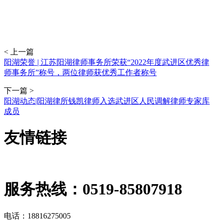
< 上一篇
阳湖荣誉 | 江苏阳湖律师事务所荣获“2022年度武进区优秀律
师事务所”称号，两位律师获优秀工作者称号
下一篇 >
阳湖动态|阳湖律所钱凯律师入选武进区人民调解律师专家库
成员
友情链接
服务热线：
0519-85807918
电话：18816275005