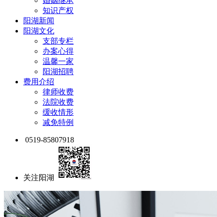
婚姻继承
知识产权
阳湖新闻
阳湖文化
支部专栏
办案心得
温馨一家
阳湖招聘
费用介绍
律师收费
法院收费
缓收情形
减免特例
0519-85807918
关注阳湖