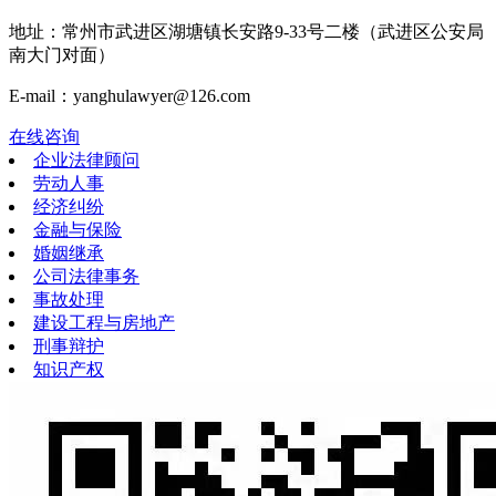
地址：常州市武进区湖塘镇长安路9-33号二楼（武进区公安局
南大门对面）
E-mail：yanghulawyer@126.com
在线咨询
企业法律顾问
劳动人事
经济纠纷
金融与保险
婚姻继承
公司法律事务
事故处理
建设工程与房地产
刑事辩护
知识产权