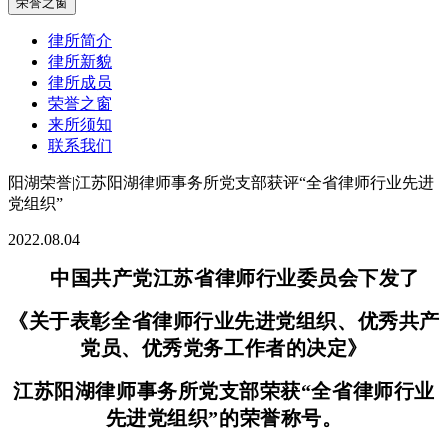
荣誉之窗
律所简介
律所新貌
律所成员
荣誉之窗
来所须知
联系我们
阳湖荣誉|江苏阳湖律师事务所党支部获评“全省律师行业先进
党组织”
2022.08.04
中国共产党江苏省律师行业委员会下发了
《关于表彰全省律师行业先进党组织、优秀共产
党员、优秀党务工作者的决定》
江苏阳湖律师事务所党支部荣获“全省律师行业
先进党组织”的荣誉称号。