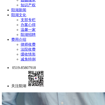
婚姻继承
知识产权
阳湖新闻
阳湖文化
支部专栏
办案心得
温馨一家
阳湖招聘
费用介绍
律师收费
法院收费
缓收情形
减免特例
0519-85807918
关注阳湖