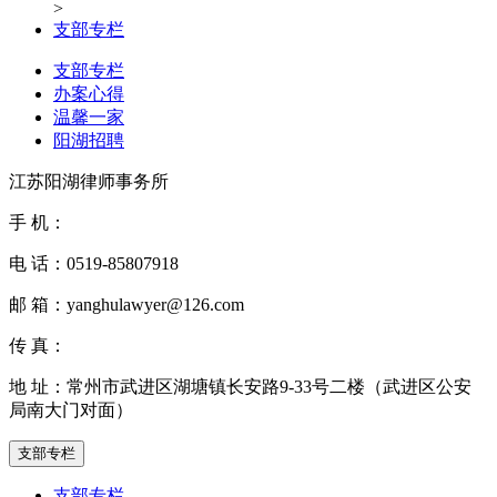
>
支部专栏
支部专栏
办案心得
温馨一家
阳湖招聘
江苏阳湖律师事务所
手 机：
电 话：
0519-85807918
邮 箱：
yanghulawyer@126.com
传 真：
地 址：
常州市武进区湖塘镇长安路9-33号二楼（武进区公安
局南大门对面）
支部专栏
支部专栏