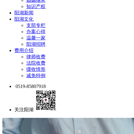
婚姻继承
知识产权
阳湖新闻
阳湖文化
支部专栏
办案心得
温馨一家
阳湖招聘
费用介绍
律师收费
法院收费
缓收情形
减免特例
0519-85807918
关注阳湖