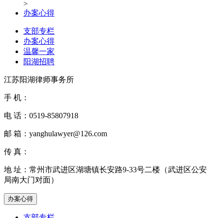
>
办案心得
支部专栏
办案心得
温馨一家
阳湖招聘
江苏阳湖律师事务所
手 机：
电 话：
0519-85807918
邮 箱：
yanghulawyer@126.com
传 真：
地 址：
常州市武进区湖塘镇长安路9-33号二楼（武进区公安
局南大门对面）
办案心得
支部专栏