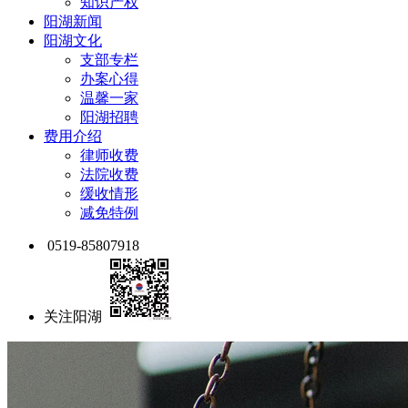
知识产权
阳湖新闻
阳湖文化
支部专栏
办案心得
温馨一家
阳湖招聘
费用介绍
律师收费
法院收费
缓收情形
减免特例
0519-85807918
关注阳湖