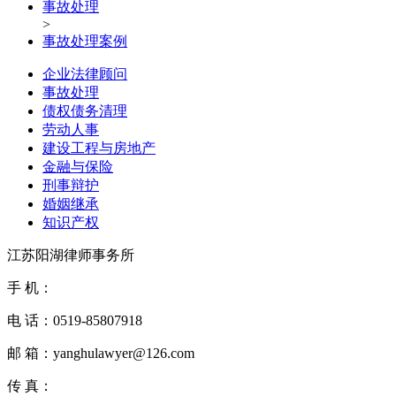
事故处理
>
事故处理案例
企业法律顾问
事故处理
债权债务清理
劳动人事
建设工程与房地产
金融与保险
刑事辩护
婚姻继承
知识产权
江苏阳湖律师事务所
手 机：
电 话：
0519-85807918
邮 箱：
yanghulawyer@126.com
传 真：