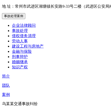
地 址：
常州市武进区湖塘镇长安路9-33号二楼（武进区公安局
事故处理案例
企业法律顾问
事故处理
债权债务清理
劳动人事
建设工程与房地产
金融与保险
刑事辩护
婚姻继承
知识产权
简介
团队
案例
乌某某交通事故纠纷