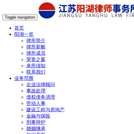
Toggle navigation
首页
阳湖一览
律所简介
律所新貌
律所成员
荣誉之窗
来所须知
联系我们
业务范围
企业法律顾问
事故处理
债权债务清理
劳动人事
建设工程与房地产
金融与保险
刑事辩护
婚姻继承