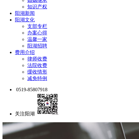
婚姻继承
知识产权
阳湖新闻
阳湖文化
支部专栏
办案心得
温馨一家
阳湖招聘
费用介绍
律师收费
法院收费
缓收情形
减免特例
0519-85807918
关注阳湖