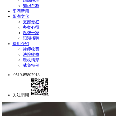
婚姻继承
知识产权
阳湖新闻
阳湖文化
支部专栏
办案心得
温馨一家
阳湖招聘
费用介绍
律师收费
法院收费
缓收情形
减免特例
0519-85807918
关注阳湖