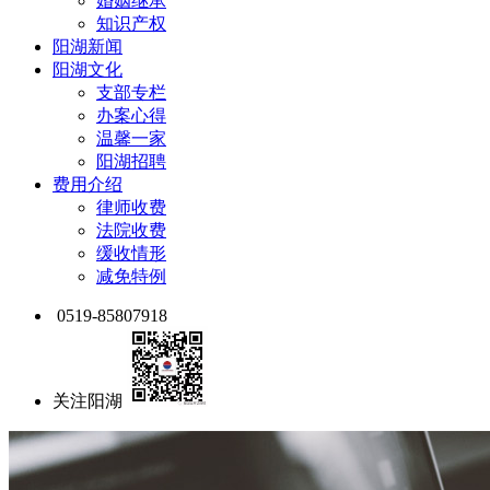
婚姻继承
知识产权
阳湖新闻
阳湖文化
支部专栏
办案心得
温馨一家
阳湖招聘
费用介绍
律师收费
法院收费
缓收情形
减免特例
0519-85807918
关注阳湖