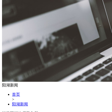
阳湖新闻
首页
>
阳湖新闻