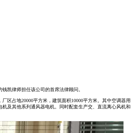
的钱凯律师担任该公司的首席法律顾问。
占地20000平方米，建筑面积10000平方米。其中空调器用
电机及其他系列通风器电机。同时配套生产交、直流离心风机和