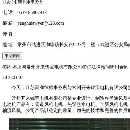
江苏阳湖律师事务所
电 话：
0519-85807918
邮 箱：
yanghulawyer@126.com
传 真：
地 址：
常州市武进区湖塘镇长安路9-33号二楼（武进区公安局
阳湖新闻
签约|本所与常州开来锦宝电机有限公司签订法律顾问聘用合同
2016.01.07
今天，江苏阳湖律师事务所与常州开来锦宝电机有限公司
常州开来锦宝电机有限公司是专业设计、制造各类通风及空调
电动机产品有：管道风机电机、热泵热水电机、全新风机电机
轴流风机。公司产品以稳定的质量、领先的技术和完善的售后