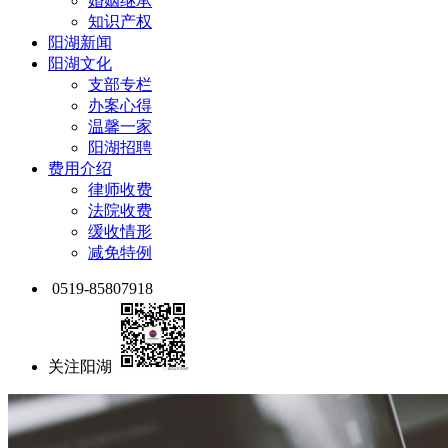
婚姻继承
知识产权
阳湖新闻
阳湖文化
支部专栏
办案心得
温馨一家
阳湖招聘
费用介绍
律师收费
法院收费
缓收情形
减免特例
0519-85807918
关注阳湖