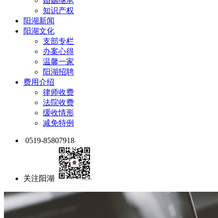
婚姻继承
知识产权
阳湖新闻
阳湖文化
支部专栏
办案心得
温馨一家
阳湖招聘
费用介绍
律师收费
法院收费
缓收情形
减免特例
0519-85807918
关注阳湖