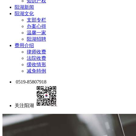
知识产权
阳湖新闻
阳湖文化
支部专栏
办案心得
温馨一家
阳湖招聘
费用介绍
律师收费
法院收费
缓收情形
减免特例
0519-85807918
关注阳湖