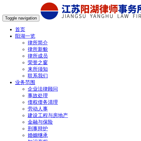
Toggle navigation
首页
阳湖一览
律所简介
律所新貌
律所成员
荣誉之窗
来所须知
联系我们
业务范围
企业法律顾问
事故处理
债权债务清理
劳动人事
建设工程与房地产
金融与保险
刑事辩护
婚姻继承