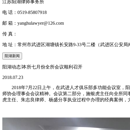
江苏阳湖律师事务所
电 话：
0519-85807918
邮 箱：
yanghulawyer@126.com
传 真：
地 址：
常州市武进区湖塘镇长安路9-33号二楼（武进区公安局
阳湖新闻
阳湖动态∣本所七月份全所会议顺利召开
2018.07.23
2018年7月22日上午，在武进人才俱乐部多功能会议室
师协会理事会会议精神。会议第二部分，施银虎主任向全所同
虎主任、朱志良律师、杨盛分享执业过程中办理的经典案例，