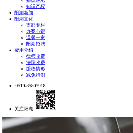
婚姻继承
知识产权
阳湖新闻
阳湖文化
支部专栏
办案心得
温馨一家
阳湖招聘
费用介绍
律师收费
法院收费
缓收情形
减免特例
0519-85807918
关注阳湖