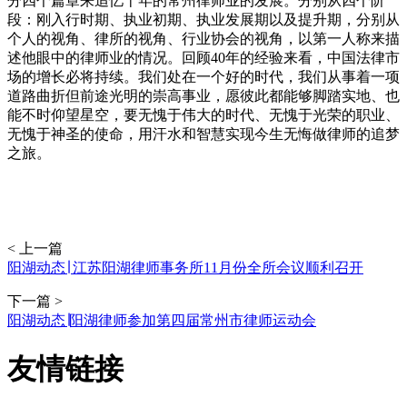
分四个篇章来追忆十年的常州律师业的发展。分别从四个阶
段：刚入行时期、执业初期、执业发展期以及提升期，分别从
个人的视角、律所的视角、行业协会的视角，以第一人称来描
述他眼中的律师业的情况。回顾40年的经验来看，中国法律市
场的增长必将持续。我们处在一个好的时代，我们从事着一项
道路曲折但前途光明的崇高事业，愿彼此都能够脚踏实地、也
能不时仰望星空，要无愧于伟大的时代、无愧于光荣的职业、
无愧于神圣的使命，用汗水和智慧实现今生无悔做律师的追梦
之旅。
< 上一篇
阳湖动态∣ 江苏阳湖律师事务所11月份全所会议顺利召开
下一篇 >
阳湖动态∣阳湖律师参加第四届常州市律师运动会
友情链接