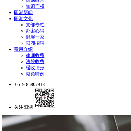
婚姻继承
知识产权
阳湖新闻
阳湖文化
支部专栏
办案心得
温馨一家
阳湖招聘
费用介绍
律师收费
法院收费
缓收情形
减免特例
0519-85807918
关注阳湖