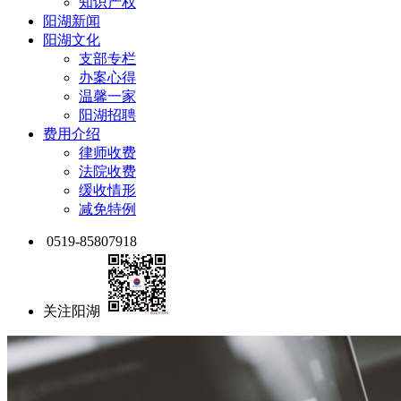
知识产权
阳湖新闻
阳湖文化
支部专栏
办案心得
温馨一家
阳湖招聘
费用介绍
律师收费
法院收费
缓收情形
减免特例
0519-85807918
关注阳湖