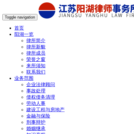
Toggle navigation
首页
阳湖一览
律所简介
律所新貌
律所成员
荣誉之窗
来所须知
联系我们
业务范围
企业法律顾问
事故处理
债权债务清理
劳动人事
建设工程与房地产
金融与保险
刑事辩护
婚姻继承