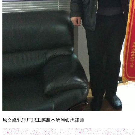
原文峰轧辊厂职工感谢本所施银虎律师