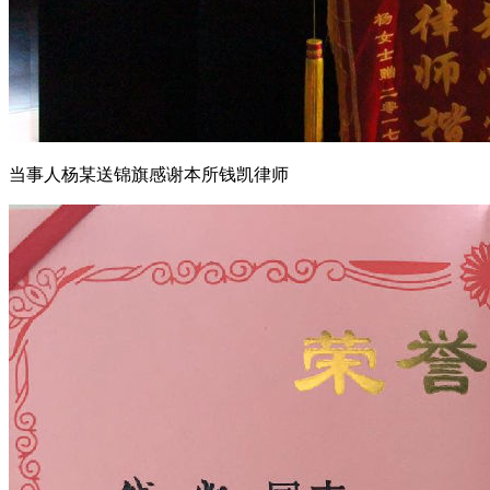
当事人杨某送锦旗感谢本所钱凯律师