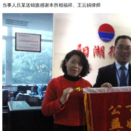
当事人吕某送锦旗感谢本所相福祥、王云娟律师