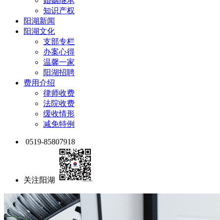
婚姻继承
知识产权
阳湖新闻
阳湖文化
支部专栏
办案心得
温馨一家
阳湖招聘
费用介绍
律师收费
法院收费
缓收情形
减免特例
0519-85807918
关注阳湖