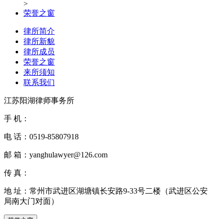
>
荣誉之窗
律所简介
律所新貌
律所成员
荣誉之窗
来所须知
联系我们
江苏阳湖律师事务所
手 机：
电 话：
0519-85807918
邮 箱：
yanghulawyer@126.com
传 真：
地 址：
常州市武进区湖塘镇长安路9-33号二楼（武进区公安
局南大门对面）