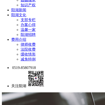
婚姻继承
知识产权
阳湖新闻
阳湖文化
支部专栏
办案心得
温馨一家
阳湖招聘
费用介绍
律师收费
法院收费
缓收情形
减免特例
0519-85807918
关注阳湖