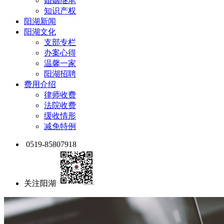
婚姻继承
知识产权
阳湖新闻
阳湖文化
支部专栏
办案心得
温馨一家
阳湖招聘
费用介绍
律师收费
法院收费
缓收情形
减免特例
0519-85807918
关注阳湖