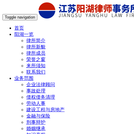
Toggle navigation
首页
阳湖一览
律所简介
律所新貌
律所成员
荣誉之窗
来所须知
联系我们
业务范围
企业法律顾问
事故处理
债权债务清理
劳动人事
建设工程与房地产
金融与保险
刑事辩护
婚姻继承