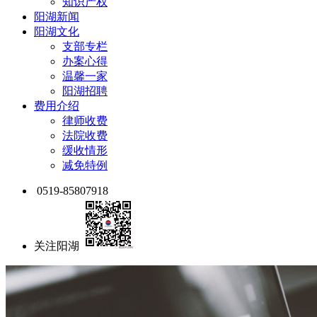
知识产权
阳湖新闻
阳湖文化
支部专栏
办案心得
温馨一家
阳湖招聘
费用介绍
律师收费
法院收费
缓收情形
减免特例
0519-85807918
关注阳湖