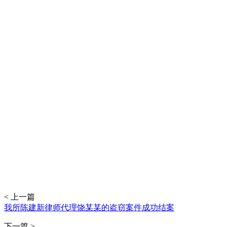
< 上一篇
我所陈建新律师代理饶某某的盗窃案件成功结案
下一篇 >